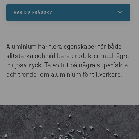
HAR DU FRÅGOR?
Det är tryggt att arbeta med oss. Tveka inte att
kontakta våra aluminiumexperter för information
om egenskaper, tillämpningar och assistans.
Aluminium har flera egenskaper för både
Kontakta oss nu för att diskutera dina
slitstarka och hållbara produkter med lägre
aluminiumbehov.
miljöavtryck. Ta en titt på några superfakta
och trender om aluminium för tillverkare.
KONTAKTA OSS