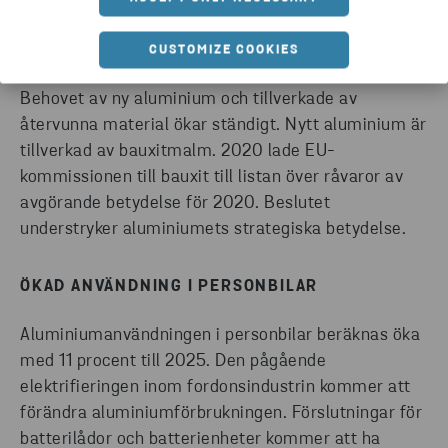
DEN GLOBALA EFTERFRÅGAN FÖRVÄNTAS ÖKA
MED 50 PROCENT UNDER DE KOMMANDE 30
CUSTOMIZE COOKIES
ÅREN.
Behovet av ny aluminium och tillverkade av
återvunna material ökar ständigt. Nytt aluminium är
tillverkad av bauxitmalm. 2020 lade EU-
kommissionen till bauxit till listan över råvaror av
avgörande betydelse för 2020. Beslutet
understryker aluminiumets strategiska betydelse.
ÖKAD ANVÄNDNING I PERSONBILAR
Aluminiumanvändningen i personbilar beräknas öka
med 11 procent till 2025. Den pågående
elektrifieringen inom fordonsindustrin kommer att
förändra aluminiumförbrukningen. Förslutningar för
batterilådor och batterienheter kommer att ha