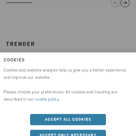
TRENDER
MER ÄN 30 PROCENT MER ÅTERVUNNET
COOKIES
ALUMINIUM FRÅN EU UNDER DE SENASTE 10
Cookies and website analysis help us give you a better experience
ÅREN
and improve our website.
Under de senaste tio åren har
Please choose your preferences. All cookies and tracking are
aluminiumproduktionen från återvunna material
described in our
cookie policy
.
ökat med mer än 30 procent i Europa. På Stena
Aluminium känner vi av efterfrågan och har ökat
produktionen under de senaste tio åren.
ACCEPT ALL COOKIES
ACCEPT ONLY NECESSARY