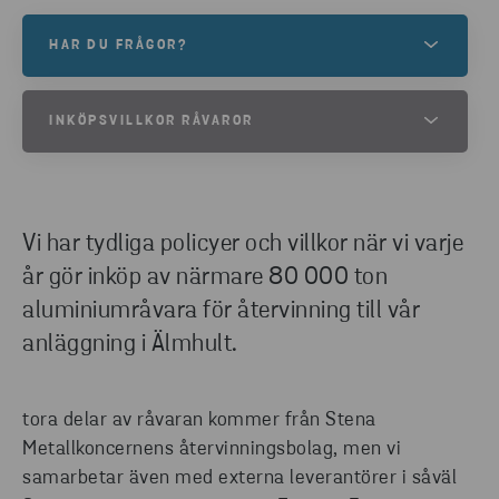
HAR DU FRÅGOR?
Det är tryggt att arbeta med oss. Tveka inte att
INKÖPSVILLKOR RÅVAROR
kontakta våra aluminiumexperter för information
om egenskaper, tillämpningar och assistans.
POL-45879-V.1.0-INKOPSVILLKOR-
Kontakta oss nu för att diskutera dina
RAVAROR.PDF
aluminiumbehov.
Vi har tydliga policyer och villkor när vi varje
år gör inköp av närmare 80 000 ton
KONTAKTA OSS
aluminiumråvara för återvinning till vår
anläggning i Älmhult.
tora delar av råvaran kommer från Stena
Metallkoncernens återvinningsbolag, men vi
samarbetar även med externa leverantörer i såväl