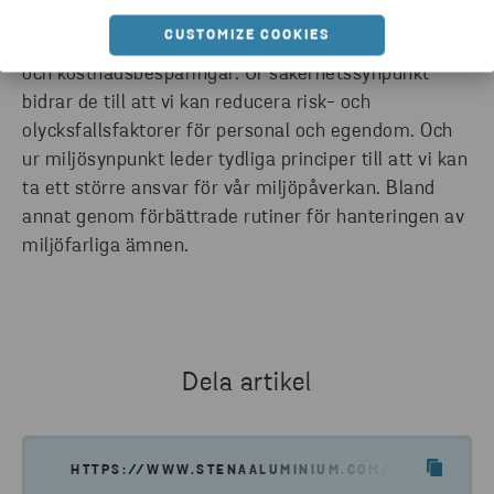
Ur produktionssynpunkt innebär klara principer för
CUSTOMIZE COOKIES
leverans och materialomhändertagande både tids-
och kostnadsbesparingar. Ur säkerhetssynpunkt
bidrar de till att vi kan reducera risk- och
olycksfallsfaktorer för personal och egendom. Och
ur miljösynpunkt leder tydliga principer till att vi kan
ta ett större ansvar för vår miljöpåverkan. Bland
annat genom förbättrade rutiner för hanteringen av
miljöfarliga ämnen.
Dela artikel
HTTPS://WWW.STENAALUMINIUM.COM/SV/OM-OSS/K