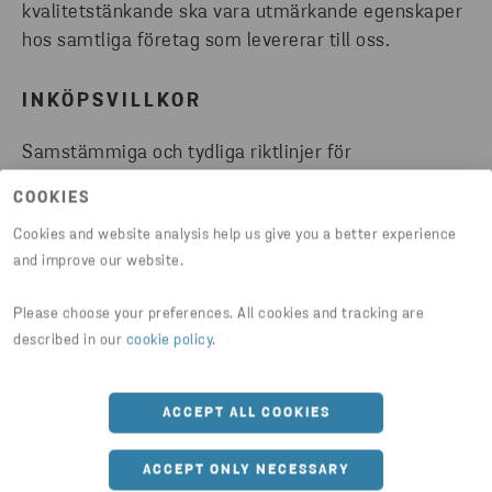
kvalitetstänkande ska vara utmärkande egenskaper
hos samtliga företag som levererar till oss.
INKÖPSVILLKOR
Samstämmiga och tydliga riktlinjer för
råvarumaterialhantering gynnar alla i branschen.
COOKIES
Det förenklar rutinerna i det dagliga arbetet och
Cookies and website analysis help us give you a better experience
harmoniserar relationerna mellan köpare och
and improve our website.
säljare. säljarföretagen.
Please choose your preferences. All cookies and tracking are
Gemensamma system för materialhantering bidrar
described in our
cookie policy
.
också till att undvika onödiga missförstånd mellan
yrkeskategorier. Helt enkelt genom att det
ACCEPT ALL COOKIES
underlättar dialogen mellan alla som förhandlar och
kommunicerar om materialflöden.
ACCEPT ONLY NECESSARY