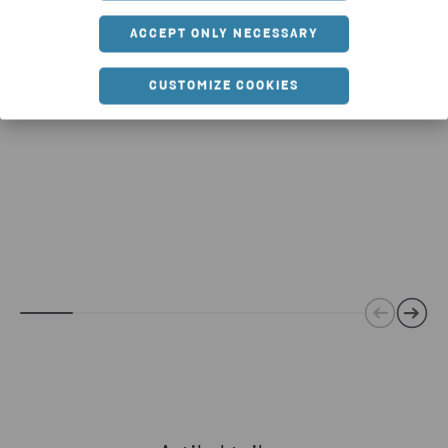
für neue und klimaschonendere
ACCEPT ONLY NECESSARY
Premiumprodukte verwendet
wird – immer und immer wieder.
CUSTOMIZE COOKIES