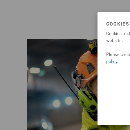
COOKIES
Cookies and
website.
Please choos
policy
.