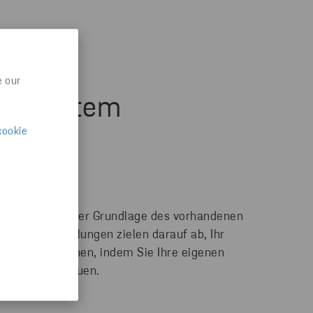
e our
gebildetem
cookie
cheren Seite.
en immer auf der Grundlage des vorhandenen
le unsere Schulungen zielen darauf ab, Ihr
iger zu machen, indem Sie Ihre eigenen
tarbeiter ausbauen.