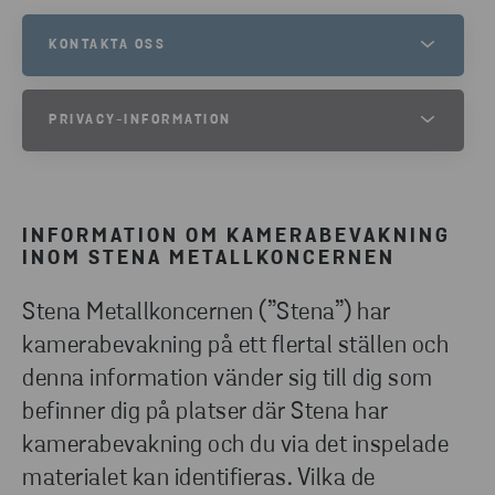
KONTAKTA OSS
STENA METALL GROUP PRIVACY
PRIVACY-INFORMATION
VÄLKOMMEN ATT KONTAKTA OSS OM DU HAR NÅGRA FRÅGOR.
TELEFONNUMMER
PRIVACY-INFORMATION
+46 10 445 0000
INFORMATION OM KAMERABEVAKNING
SKICKA E-POST
INOM STENA METALLKONCERNEN
Stena Metallkoncernen (”Stena”) har
kamerabevakning på ett flertal ställen och
denna information vänder sig till dig som
befinner dig på platser där Stena har
kamerabevakning och du via det inspelade
materialet kan identifieras. Vilka de