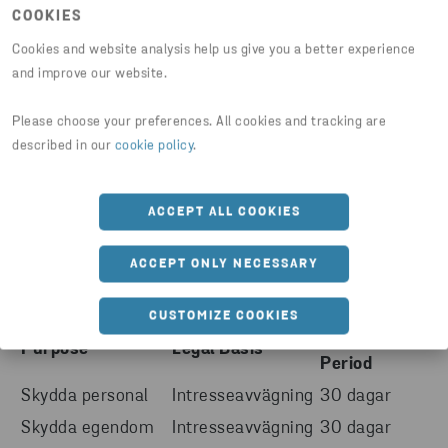
bevismaterial för vidarebefordran till exempelvis
COOKIES
polismyndighet eller domstol.
Cookies and website analysis help us give you a better experience
and improve our website.
Stena hanterar personuppgifter med stöd av rättslig
förpliktelse när vi lagrar och vidarebefordrar
Please choose your preferences. All cookies and tracking are
uppgifter, till polismyndighet eller domstol, som del
described in our
cookie policy
.
i pågående polisanmälan eller pågående polisiär
förundersökning.
ACCEPT ALL COOKIES
Nedan finner du en sammanfattande tabell kring
ACCEPT ONLY NECESSARY
syfte, laglig grund och lagringstid.
CUSTOMIZE COOKIES
Storage
Purpose
Legal Basis
Period
Skydda personal
Intresseavvägning
30 dagar
Skydda egendom
Intresseavvägning
30 dagar