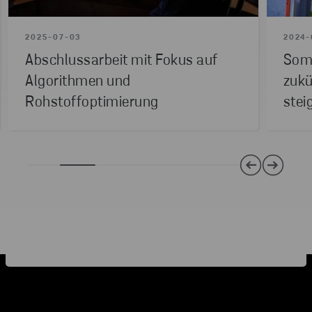
2025-07-03
2024-
Abschlussarbeit mit Fokus auf
Som
Algorithmen und
zukü
Rohstoffoptimierung
stei