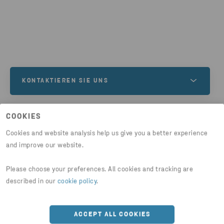
KONTAKTIEREN SIE UNS
Kontaktieren Sie unsere Aluminiumexperten für
COOKIES
Informationen zu Eigenschaften, Anwendungen
und Unterstützung. Kontaktieren Sie uns jetzt, um
Cookies and website analysis help us give you a better experience
and improve our website.
Ihren Aluminiumbedarf zu besprechen.
Artikel teilen
Please choose your preferences. All cookies and tracking are
NEHMEN SIE KONTAKT AUF
described in our
cookie policy
.
HTTPS://WWW.STENAALUMINIUM.COM/DE/NEWS-EI
ACCEPT ALL COOKIES