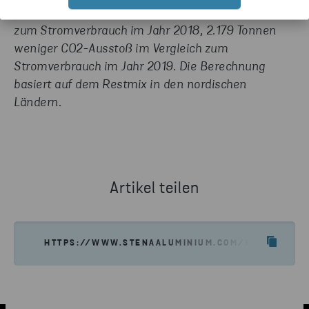
*2.369 Tonnen weniger CO2-Ausstoß im Vergleich
zum Stromverbrauch im Jahr 2018, 2.179 Tonnen
weniger CO2-Ausstoß im Vergleich zum
Stromverbrauch im Jahr 2019. Die Berechnung
basiert auf dem Restmix in den nordischen
Ländern.
Artikel teilen
HTTPS://WWW.STENAALUMINIUM.COM/DE/NEWS-EI